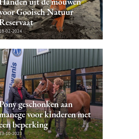
Handen uit de mouwen
voor Gooisch Natuur
Reservaat
18-02-2024
Pony geschonken aan
manege voor kinderen met
een beperking
23-10-2023