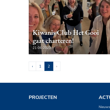
Kiwanis Club Het Gooi
gaat charteren!
21-06-2023
‹
1
2
›
PROJECTEN
ACT
Nieuw