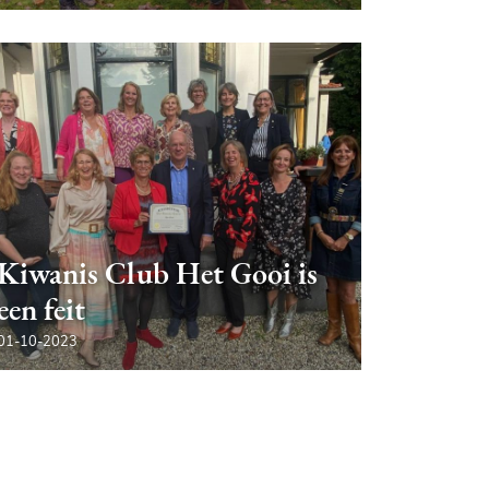
Kiwanis Club Het Gooi is
een feit
01-10-2023