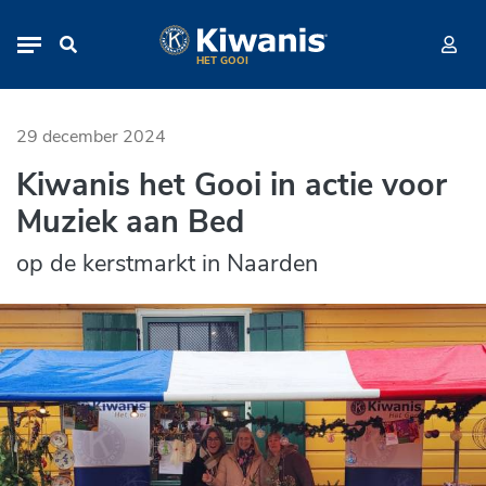
Kiwanis het Gooi in actie voor M
Navigation
HET GOOI
29 december 2024
Kiwanis het Gooi in actie voor
Muziek aan Bed
op de kerstmarkt in Naarden