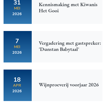
31
Kennismaking met Kiwanis
MEI
Het Gooi
2026
7
Vergadering met gastspreker:
MEI
'Dunstan Babytaal'
2026
18
Wijnproeverij voorjaar 2026
APR
2026