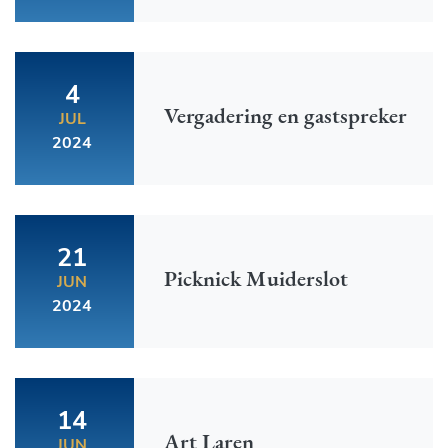
4
Vergadering en gastspreker
JUL
2024
21
Picknick Muiderslot
JUN
2024
14
Art Laren
JUN