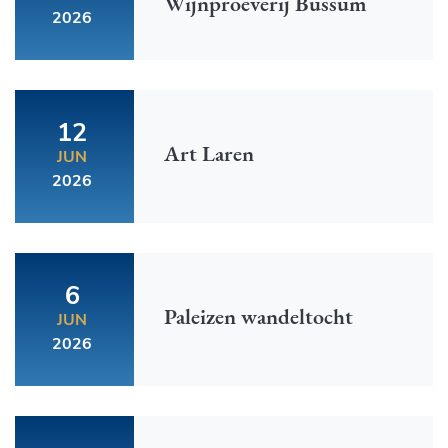
Wijnproeverij Bussum
2026
12
Art Laren
JUN
2026
6
Paleizen wandeltocht
JUN
2026