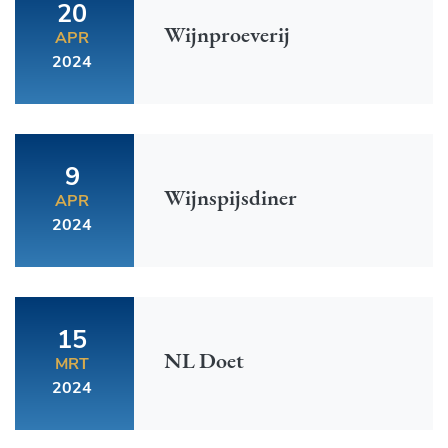
20
Wijnproeverij
APR
2024
9
Wijnspijsdiner
APR
2024
15
NL Doet
MRT
2024