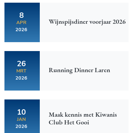
8
Wijnspijsdiner voorjaar 2026
APR
2026
26
Running Dinner Laren
MRT
2026
10
Maak kennis met Kiwanis
JAN
Club Het Gooi
2026