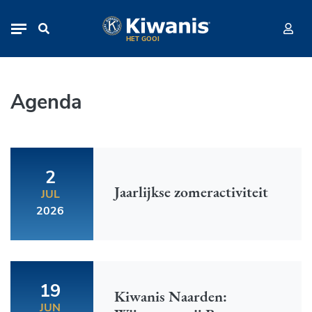
Agenda
Navigation
HET GOOI
Agenda
2
Jaarlijkse zomeractiviteit
JUL
2026
19
Kiwanis Naarden:
JUN