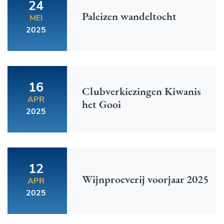
24
Paleizen wandeltocht
MEI
2025
16
Clubverkiezingen Kiwanis
APR
het Gooi
2025
12
Wijnproeverij voorjaar 2025
APR
2025