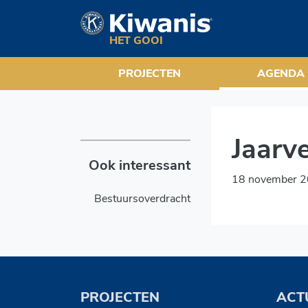
Jaarvergadering
Navigation
HET GOOI
PROJECTEN
AGENDA
Jaarv
Ook interessant
18 november 2
Bestuursoverdracht
PROJECTEN
ACT