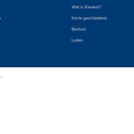
s
Wat is Kiwanis?
a
Korte geschiedenis
Bestuur
Leden
on